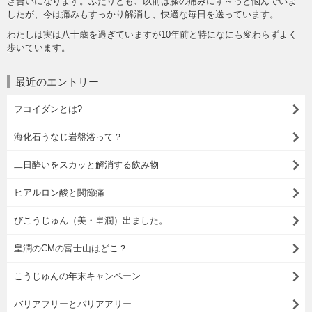
き合いになります。ふたりとも、以前は膝の痛みにず～っと悩んでいま
したが、今は痛みもすっかり解消し、快適な毎日を送っています。
わたしは実は八十歳を過ぎていますが10年前と特になにも変わらずよく
歩いています。
最近のエントリー
フコイダンとは?
海化石うなじ岩盤浴って？
二日酔いをスカッと解消する飲み物
ヒアルロン酸と関節痛
びこうじゅん（美・皇潤）出ました。
皇潤のCMの富士山はどこ？
こうじゅんの年末キャンペーン
バリアフリーとバリアアリー